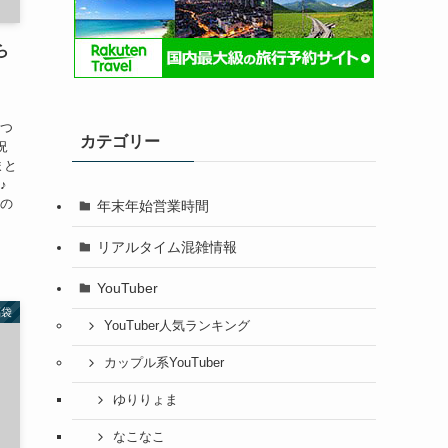
ら
につ
カテゴリー
況
まと
♪
定の
年末年始営業時間
リアルタイム混雑情報
YouTuber
福袋
YouTuber人気ランキング
カップル系YouTuber
ゆりりょま
なこなこ