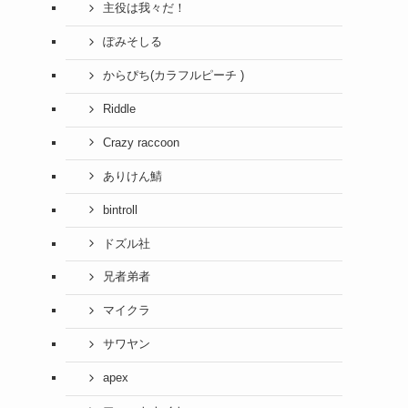
主役は我々だ！
ぽみそしる
からぴち(カラフルピーチ )
Riddle
Crazy raccoon
ありけん鯖
bintroll
ドズル社
兄者弟者
マイクラ
サワヤン
apex