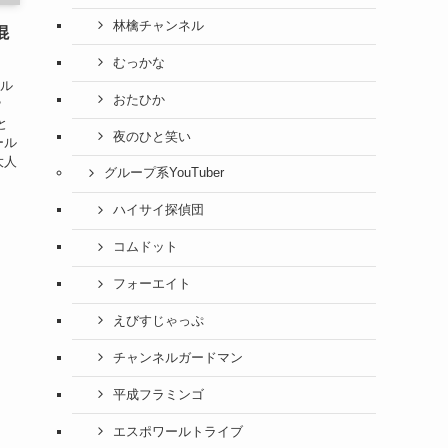
林檎チャンネル
混
！
むっかな
ール
おたひか
？
と
夜のひと笑い
ール
大人
グループ系YouTuber
ハイサイ探偵団
コムドット
フォーエイト
えびすじゃっぷ
チャンネルガードマン
平成フラミンゴ
エスポワールトライブ