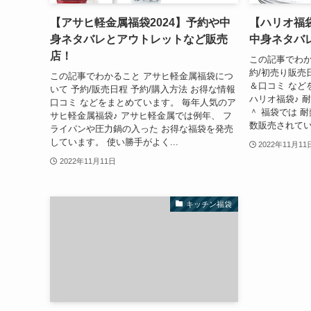
【アサヒ軽金属福袋2024】予約や中
【ハリオ福袋
身ネタバレとアウトレットなど販売
中身ネタバ
店！
この記事でわか
約/初売り販売
この記事でわかること アサヒ軽金属福袋につ
＆口コミ など
いて 予約/販売日程 予約/購入方法 お得な情報
ハリオ福袋♪ 
口コミ などをまとめています。 毎年人気のア
＾ 福袋では 
サヒ軽金属福袋♪ アサヒ軽金属では例年、 フ
数販売されていま
ライパンや圧力鍋の入った お得な福袋を発売
しています。 使い勝手がよく...
2022年11月11
2022年11月11日
キッチン福袋