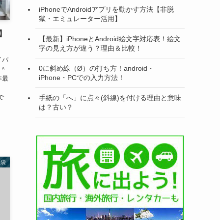
iPhoneでAndroidアプリを動かす方法【非脱
獄・エミュレーター活用】
】
【最新】iPhoneとAndroid絵文字対応表！絵文
字の見え方が違う？理由＆比較！
イパ
0に斜め線（Ø）の打ち方！android・
す＾
iPhone・PCでの入力方法！
非最
で
手紙の「へ」に点々(斜線)を付ける理由と意味
は？古い？
福袋