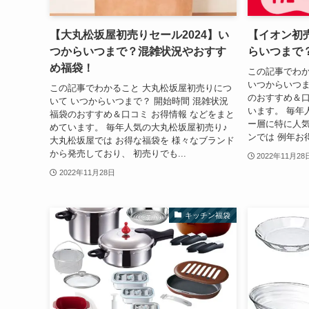
【大丸松坂屋初売りセール2024】い
【イオン初売
つからいつまで？混雑状況やおすす
らいつまで
め福袋！
この記事でわか
いつからいつま
この記事でわかること 大丸松坂屋初売りにつ
のおすすめ＆口
いて いつからいつまで？ 開始時間 混雑状況
います。 毎年
福袋のおすすめ＆口コミ お得情報 などをまと
ー層に特に人気
めています。 毎年人気の大丸松坂屋初売り♪
ンでは 例年お得
大丸松坂屋では お得な福袋を 様々なブランド
から発売しており、 初売りでも...
2022年11月28
2022年11月28日
キッチン福袋