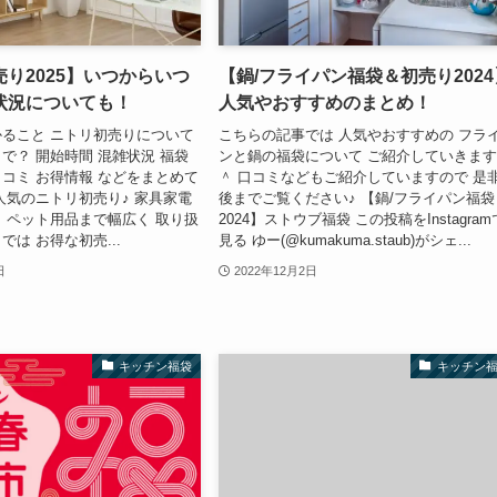
り2025】いつからいつ
【鍋/フライパン福袋＆初売り2024
状況についても！
人気やおすすめのまとめ！
ること ニトリ初売りについて
こちらの記事では 人気やおすすめの フラ
で？ 開始時間 混雑状況 福袋
ンと鍋の福袋について ご紹介していきま
コミ お得情報 などをまとめて
＾ 口コミなどもご紹介していますので 是
人気のニトリ初売り♪ 家具家電
後までご覧ください♪ 【鍋/フライパン福袋
 ペット用品まで幅広く 取り扱
2024】ストウブ福袋 この投稿をInstagram
は お得な初売...
見る ゆー(@kumakuma.staub)がシェ...
日
2022年12月2日
キッチン福袋
キッチン