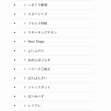
へきトラ劇場
スターリーズ
うちら３姉妹
スモーキングチキン
Next Stage
よにんのり
あめんぼぷらす
ヘラヘラ三銃士
ばんばんざい
ジャックポット
ほーみーず
レイクレ