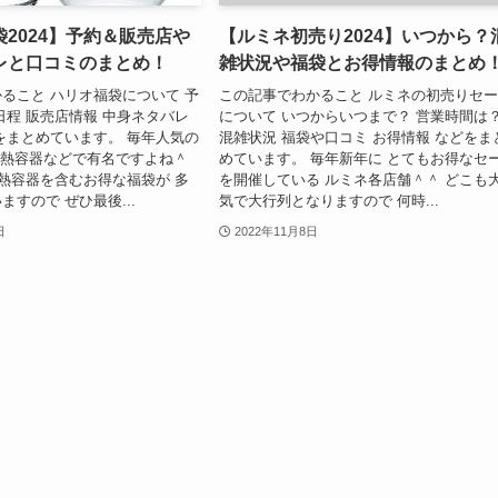
2024】予約＆販売店や
【ルミネ初売り2024】いつから？
レと口コミのまとめ！
雑状況や福袋とお得情報のまとめ
ること ハリオ福袋について 予
この記事でわかること ルミネの初売りセ
日程 販売店情報 中身ネタバレ
について いつからいつまで？ 営業時間は
をまとめています。 毎年人気の
混雑状況 福袋や口コミ お得情報 などをま
耐熱容器などで有名ですよね＾
めています。 毎年新年に とてもお得なセ
耐熱容器を含むお得な福袋が 多
を開催している ルミネ各店舗＾＾ どこも
すので ぜひ最後...
気で大行列となりますので 何時...
日
2022年11月8日