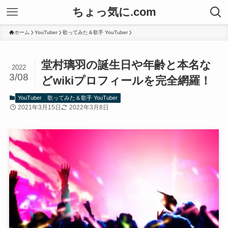
ちょっ気に.com
ホーム
YouTuber
歌ってみた＆歌手 YouTuber
堂村璃羽の誕生日や年齢と本名な
2022
3/08
どwikiプロフィールを完全網羅！
YouTuber
歌ってみた＆歌手 YouTuber
2021年3月15日
2022年3月8日