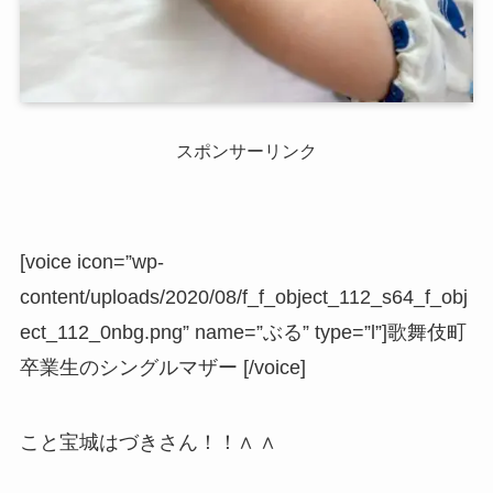
スポンサーリンク
[voice icon=”wp-
content/uploads/2020/08/f_f_object_112_s64_f_obj
ect_112_0nbg.png” name=”ぶる” type=”l”]歌舞伎町
卒業生のシングルマザー [/voice]
こと宝城はづきさん！！∧ ∧