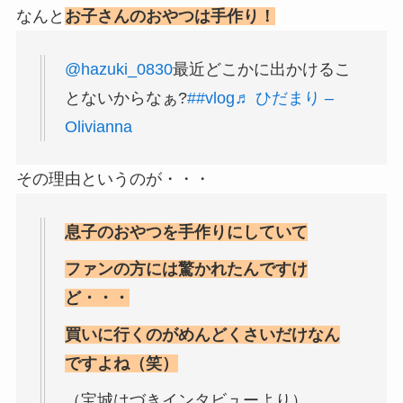
なんと
お子さんのおやつは手作り！
@hazuki_0830
最近どこかに出かけるこ
とないからなぁ?
##vlog
♬ ひだまり –
Olivianna
その理由というのが・・・
息子のおやつを手作りにしていて
ファンの方には驚かれたんですけ
ど・・・
買いに行くのがめんどくさいだけなん
ですよね（笑）
（宝城はづきインタビューより）