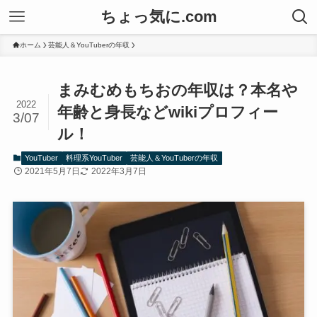
ちょっ気に.com
ホーム
芸能人＆YouTuberの年収
まみむめもちおの年収は？本名や
2022
年齢と身長などwikiプロフィー
3/07
ル！
YouTuber
料理系YouTuber
芸能人＆YouTuberの年収
2021年5月7日
2022年3月7日