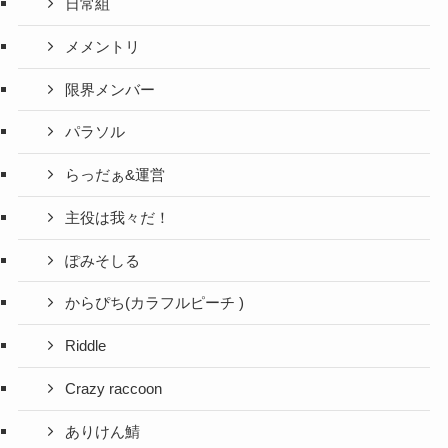
日常組
メメントリ
限界メンバー
パラソル
らっだぁ&運営
主役は我々だ！
ぽみそしる
からぴち(カラフルピーチ )
Riddle
Crazy raccoon
ありけん鯖